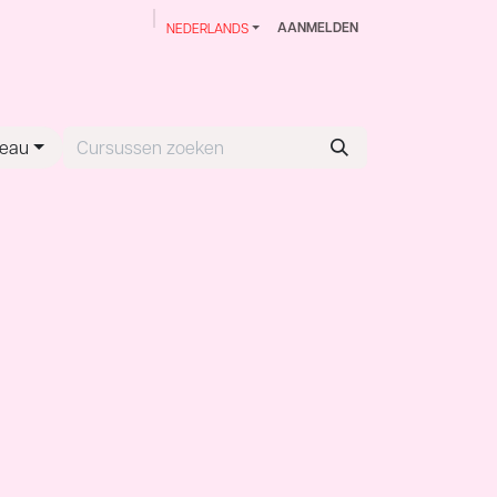
AANMELDEN
NEDERLANDS
me
Over LAUD
Masterclasses
Contact
veau